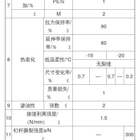
PE/S
1
7
加/％
≤
M
2
拉力保持率/
90
％ ≥
延伸率保持
80
率/％ ≥
-15
-20
8
热老化
低温柔性/℃
无裂缝
尺寸变化率/
0.7
—
0.7
—
0.3
％ ≤
质量损失/
1
％ ≤
9
渗油性
张数 ≤
2
接缝剥离强度/
10
1.5
（N/mm） ≥
钉杆撕裂强度a/N
11
—
300
≥