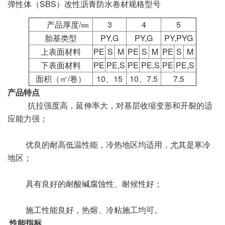
弹性体（SBS）改性沥青防水卷材规格型号
产品厚度/㎜
3
4
5
胎基类型
PY,G
PY,G
PY,PYG
上表面材料
PE
S
M
PE
S
M
PE
S
M
下表面材料
PE
PE,S
PE
PE,S
PE
PE,S
面积（㎡/卷）
10、15
10、7.5
7.5
产品特点
抗拉强度高，延伸率大，对基层收缩变形和开裂的适
应能力强；
优良的耐高低温性能，冷热地区均适用，尤其是寒冷
地区；
具有良好的耐酸碱腐蚀性、耐候性好；
施工性能良好，热熔、冷粘施工均可。
性能指标