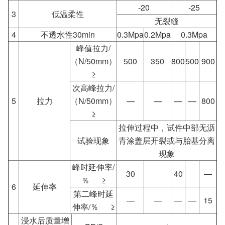
-20
-25
3
低温柔性
无裂缝
4
不透水性30min
0.3Mpa
0.2Mpa
0.3Mpa
峰值拉力/
（N/50mm）
500
350
800
500
900
≥
次高峰拉力/
5
拉力
（N/50mm）
—
—
—
—
800
≥
拉伸过程中，试件中部无沥
试验现象
青涂盖层开裂或与胎基分离
现象
峰时延伸率/
30
40
—
％ ≥
6
延伸率
第二峰时延
—
—
—
—
15
伸率/％ ≥
浸水后质量增