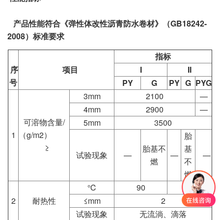
产品性能符合《弹性体改性沥青防水卷材》（GB18242-
2008）标准要求
指标
序
项目
I
II
号
PY
G
PY
G
PYG
3mm
2100
—
4mm
2900
—
可溶物含量/
5mm
3500
1
（g/m2）
胎
≥
胎基不
基
试验现象
—
—
—
燃
不
燃
℃
90
105
2
耐热性
≤mm
2
试验现象
无流淌、滴落