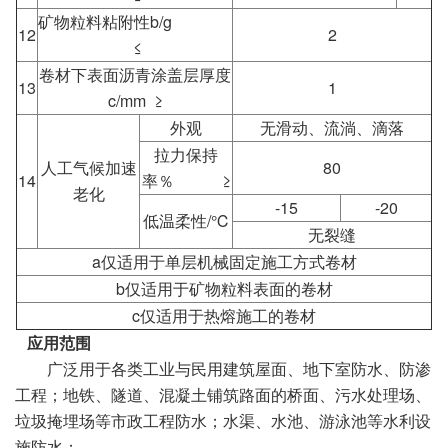
矿物粒料粘附性b/g
12
2
≤
卷材下表面沥青涂盖层厚度
13
1
c/mm ≥
外观
无滑动、流淌、滴落
拉力保持
人工气候加速
80
14
率％ ≥
老化
-15
-20
低温柔性/℃
无裂缝
a仅适用于单层机械固定施工方式卷材
b仅适用于矿物粒料表面的卷材
c仅适用于热熔施工的卷材
应用范围
广泛用于各类工业与民用建筑屋面、地下室防水、防渗
工程；地铁、隧道、混凝土铺筑路面的桥面、污水处理场、
垃圾掩埋场等市政工程防水；水渠、水池、游泳池等水利设
施防水；