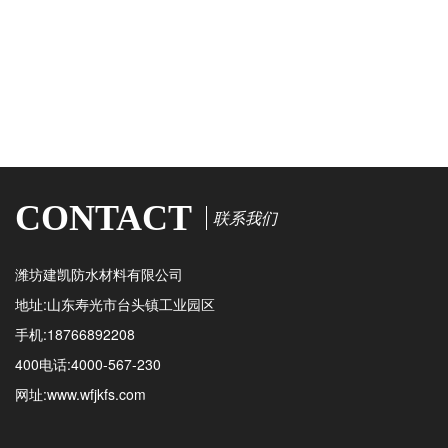
CONTACT
联系我们
潍坊建凯防水材料有限公司
地址:山东寿光市台头镇工业园区
手机:18766892208
400电话:4000-567-230
网址:www.wfjkfs.com