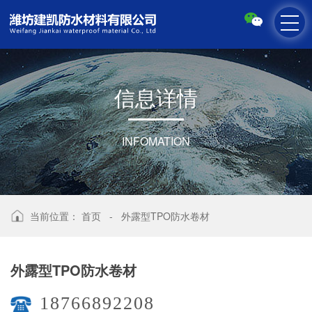
信
息
详
情
INFOMATION
当前位置：
首页
-
外露型TPO防水卷材
外露型TPO防水卷材
18766892208