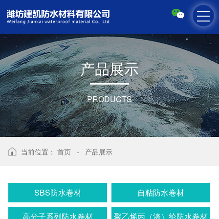
产
品
展
示
PRODUCTS
当前位置：
首页
-
产品展示
SBS防水卷材
自粘防水卷材
高分子系列防水卷材
聚乙烯丙（涤）纶防水卷材