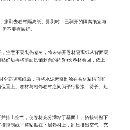
)，撕剥去卷材隔离纸。撕剥时，已剥开的隔离纸宜与
，但不要有皱折。
划开，注意不要划伤卷材，将未铺开卷材隔离纸从背面缓
贴好后再将前面试铺剩余的约5m长卷材卷回，依上
卷材全部隔离纸后，再将水泥素浆刮涂在卷材粘结面和
铺位置上。卷材与相邻卷材之间为平行搭接，待长、短
压并排出空气，使卷材充分满粘于基面上。搭接铺贴下
搭接控制线平整粘贴在下层卷材上，刮压排出空气，充